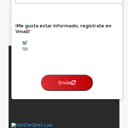
r
r
e
o
¡Me gusta estar informado, regístrate en
e
Vmail!
*
l
e
Sí
c
t
No
r
ó
n
i
c
Enviar
o
*