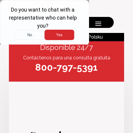
English
Polsku
Disponible 24/7
Contáctenos para una consulta gratuita
800-797-5391