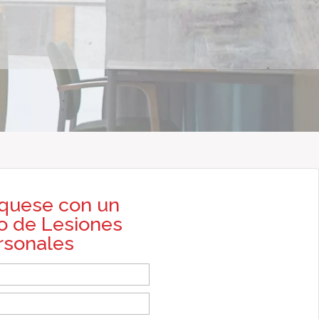
quese con un
 de Lesiones
rsonales