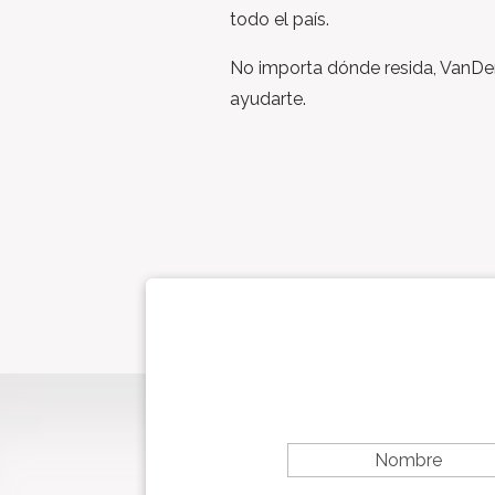
todo el país.
No importa dónde resida, VanD
ayudarte.
F
i