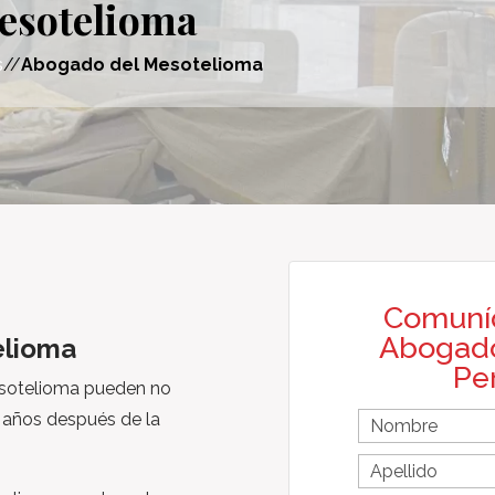
esotelioma
s
//
Abogado del Mesotelioma
Comuní
Abogado
elioma
Pe
esotelioma pueden no
F
 años después de la
i
r
L
First
s
a
Name