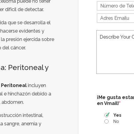
telioma puede no tener
t
s
P
Last
N
t
h
 difícil de detectar.
Name
a
N
o
E
m
a
n
m
ida que se desarrolla el
e
m
e
a
 hacerse evidentes y
*
e
*
i
*
l
a presión ejercida sobre
*
o del cáncer.
: Peritoneal y
Peritoneal
incluyen
al e hinchazón debido a
¡Me gusta esta
el abdomen.
en Vmail!
*
trucción intestinal,
Yes
No
la sangre, anemia y