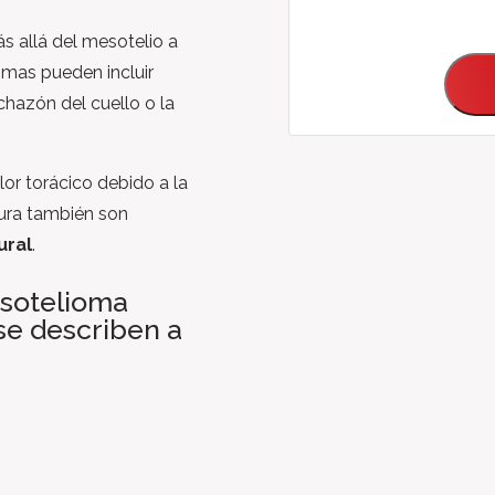
s allá del mesotelio a
tomas pueden incluir
nchazón del cuello o la
olor torácico debido a la
eura también son
ural
.
esotelioma
 se describen a