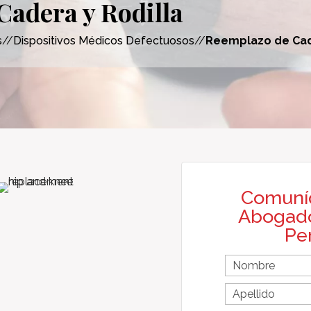
adera y Rodilla
s
//
Dispositivos Médicos Defectuosos
//
Reemplazo de Cade
Comuní
Abogado
Pe
F
i
r
L
First
s
a
Name