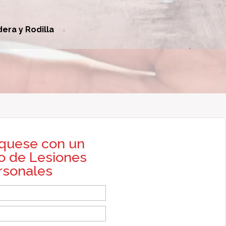
ra y Rodilla
quese con un
 de Lesiones
rsonales