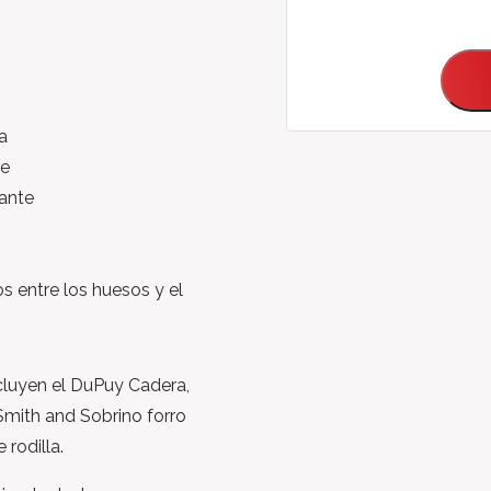
a
te
lante
s entre los huesos y el
cluyen el DuPuy Cadera,
Smith and Sobrino forro
rodilla.