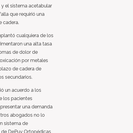
y el sistema acetabular
alla que requirió una
e cadera.
mplantó cualquiera de los
rimentaron una alta tasa
tomas de dolor de
toxicación por metales
plazo de cadera de
os secundarios.
ió un acuerdo a los
e los pacientes
a presentar una demanda
stros abogados no lo
un sistema de
R de DePuy Ortopédicas