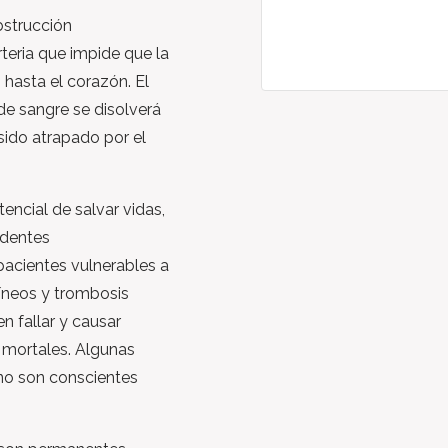
strucción
teria que impide que la
hasta el corazón. El
e sangre se disolverá
ido atrapado por el
otencial de salvar vidas,
identes
pacientes vulnerables a
íneos y trombosis
 fallar y causar
mortales. Algunas
 no son conscientes