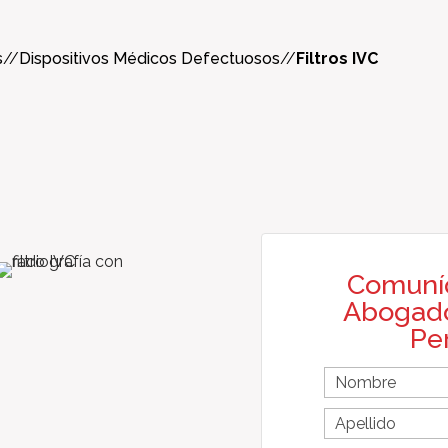
s
//
Dispositivos Médicos Defectuosos
//
Filtros IVC
Comuní
Abogado
Pe
F
i
r
L
First
s
a
Name