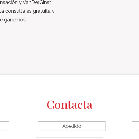
nsación y VanDerGinst
La consulta es gratuita y
ue ganemos.
Contacta
L
First
Last
a
name
Name
s