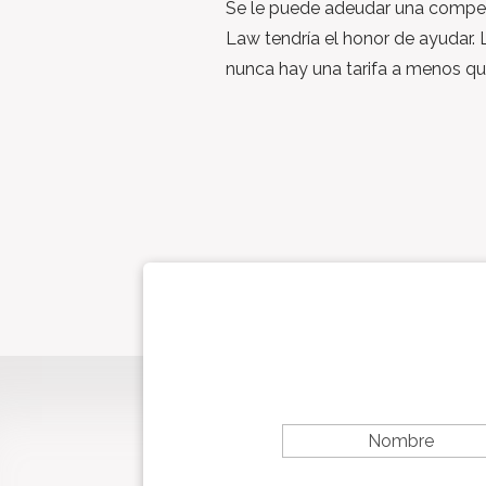
Se le puede adeudar una compe
Law tendría el honor de ayudar. 
nunca hay una tarifa a menos q
F
i
r