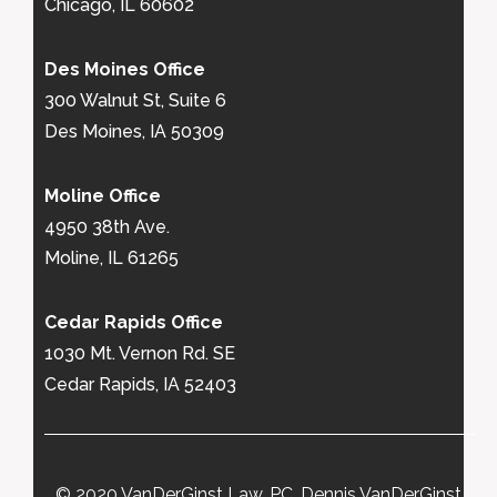
Chicago, IL 60602
Des Moines Office
300 Walnut St, Suite 6
Des Moines, IA 50309
Moline Office
4950 38th Ave.
Moline, IL 61265
Cedar Rapids Office
1030 Mt. Vernon Rd. SE
Cedar Rapids, IA 52403
© 2020 VanDerGinst Law, PC, Dennis VanDerGinst.