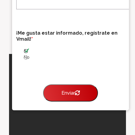
*
o
*
r
r
e
o
¡Me gusta estar informado, regístrate en
e
Vmail!
*
l
e
Sí
c
t
No
r
ó
n
i
c
Enviar
o
*