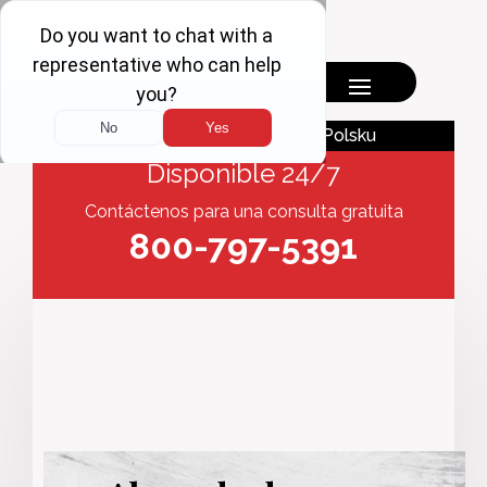
English
Polsku
Disponible 24/7
Contáctenos para una consulta gratuita
800-797-5391