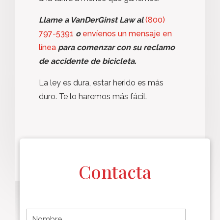
Llame a VanDerGinst Law al
(800)
797-5391
o
envíenos un mensaje en
línea
para comenzar con su reclamo
de accidente de bicicleta.
La ley es dura, estar herido es más
duro. Te lo haremos más fácil.
Contacta
F
i