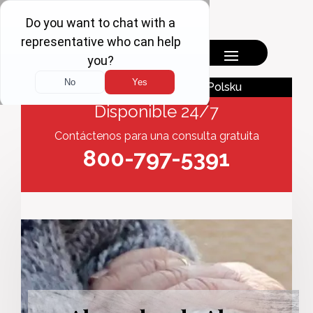
English
Polsku
Disponible 24/7
Contáctenos para una consulta gratuita
800-797-5391