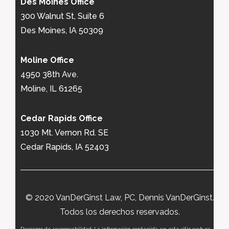
Des Moines Office
300 Walnut St, Suite 6
Des Moines, IA 50309
Moline Office
4950 38th Ave.
Moline, IL 61265
Cedar Rapids Office
1030 Mt. Vernon Rd. SE
Cedar Rapids, IA 52403
© 2020 VanDerGinst Law, PC, Dennis VanDerGinst.
Todos los derechos reservados.
Descargo de responsabilidad: La información contenida en este sitio web es