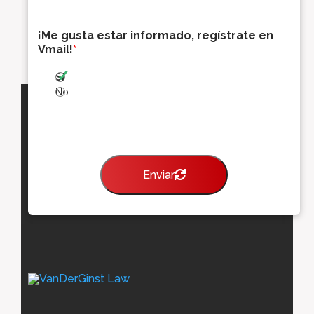
e
o
¡Me gusta estar informado, regístrate en
e
Vmail!
*
l
e
Sí
c
t
No
r
ó
n
i
c
Enviar
o
*