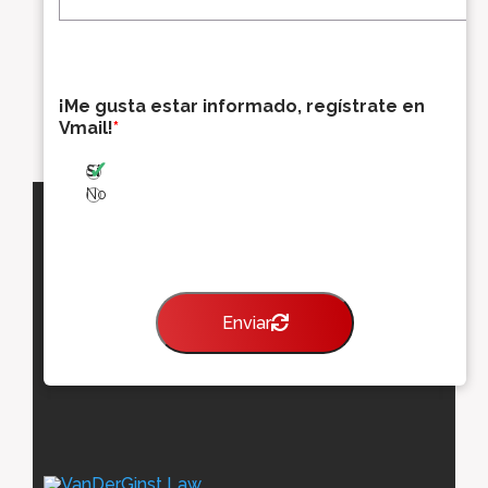
*
r
r
e
o
¡Me gusta estar informado, regístrate en
e
Vmail!
*
l
e
Sí
c
t
No
r
ó
n
i
c
Enviar
o
*