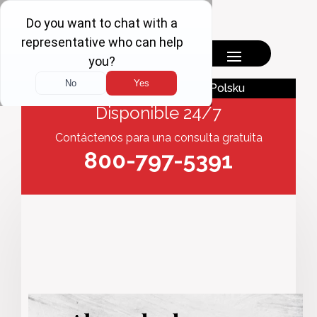
English
Polsku
Disponible 24/7
Contáctenos para una consulta gratuita
800-797-5391