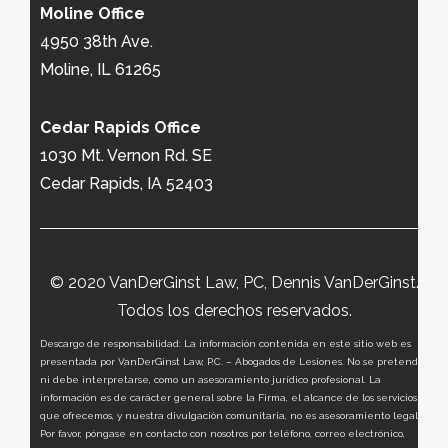
Moline Office
4950 38th Ave.
Moline, IL 61265
Cedar Rapids Office
1030 Mt. Vernon Rd. SE
Cedar Rapids, IA 52403
© 2020 VanDerGinst Law, PC, Dennis VanDerGinst.
Todos los derechos reservados.
Descargo de responsabilidad: La información contenida en este sitio web es
presentada por VanDerGinst Law, P.C. – Abogados de Lesiones. No se pretende,
ni debe interpretarse, como un asesoramiento jurídico profesional. La
información es de carácter general sobre la Firma, el alcance de los servicios
que ofrecemos, y nuestra divulgación comunitaria, no es asesoramiento legal.
Por favor, póngase en contacto con nosotros por teléfono, correo electrónico,