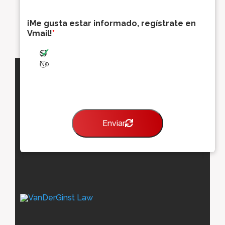
e
o
¡Me gusta estar informado, regístrate en
e
Vmail!
*
l
e
Sí
c
t
No
r
ó
n
i
c
Enviar
o
*