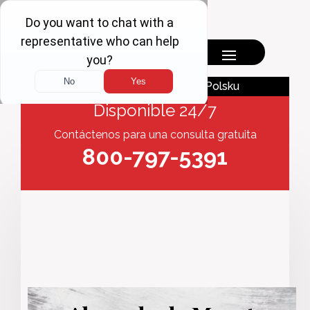
English
Polsku
Disponible 24/7
Contáctenos para una consulta gratuita
800-797-5391